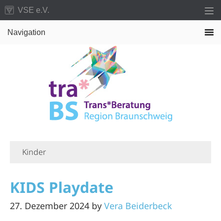
Zur
Zum
VSE e.V.
Hauptnavigation
Inhalt
Navigation
springen
springen
Kinder
KIDS Playdate
27. Dezember 2024
by
Vera Beiderbeck