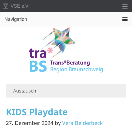
Zur
Zum
VSE e.V.
Hauptnavigation
Inhalt
Navigation
springen
springen
Austausch
KIDS Playdate
27. Dezember 2024
by
Vera Beiderbeck