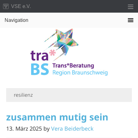
Zur
Zum
VSE e.V.
Hauptnavigation
Inhalt
Navigation
springen
springen
resilienz
zusammen mutig sein
13. März 2025
by
Vera Beiderbeck